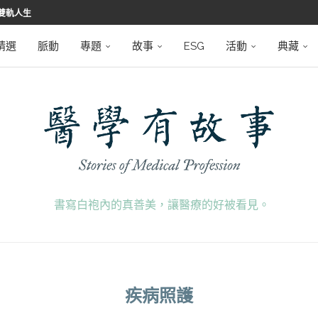
雙軌人生
堅韌
學之路
望者
磅登場
精選
脈動
專題
故事
ESG
活動
典藏
書寫白袍內的真善美，讓醫療的好被看見。
疾病照護