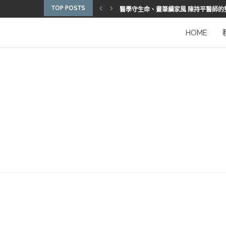
TOP POSTS
醫學守生命、畫筆續家風 陳持平醫師的
博惠生技引進台灣首部組織碎化刀
2025優秀護理人員表揚 看見疫後醫護
陳進堂醫師 榮獲玉鳳國際健康識能獎
從臨床到國際舞台 江秉穎醫師的睡眠醫
預防醫學的行動者 林鶴雄的人文醫路
陳曾基院長：從紅榜少年到偏鄉醫院守
臺灣腦健康協會學術研討會 腦疾權威重
謝瑞坤醫師：全人醫療的推手
HOME