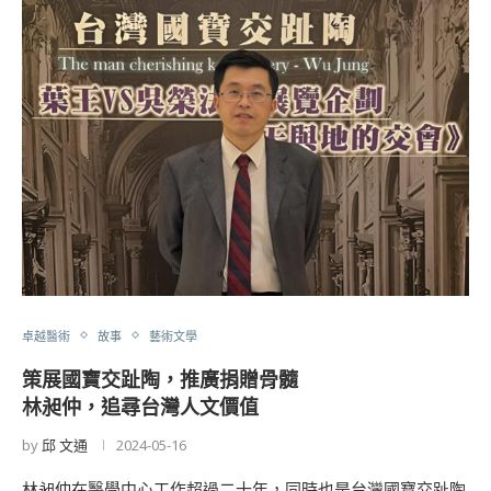
卓越醫術
故事
藝術文學
策展國寶交趾陶，推廣捐贈骨髓
林昶仲，追尋台灣人文價值
by
邱 文通
2024-05-16
林昶仲在醫學中心工作超過二十年，同時也是台灣國寶交趾陶