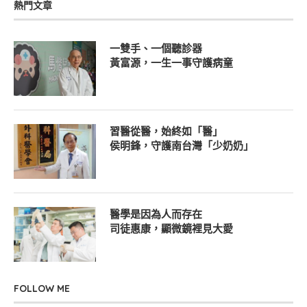
熱門文章
一雙手、一個聽診器
黃富源，一生一事守護病童
習醫從醫，始終如「醫」
侯明鋒，守護南台灣「少奶奶」
醫學是因為人而存在
司徒惠康，顯微鏡裡見大愛
FOLLOW ME