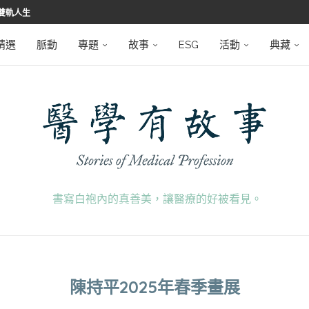
雙軌人生
堅韌
學之路
望者
磅登場
精選
脈動
專題
故事
ESG
活動
典藏
書寫白袍內的真善美，讓醫療的好被看見。
陳持平2025年春季畫展