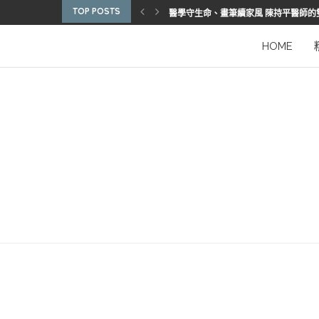
TOP POSTS
醫學守生命、畫筆續家風 陳持平醫師的
博惠生技引進台灣首部組織碎化刀
2025優秀護理人員表揚 看見疫後醫護
陳進堂醫師 榮獲玉鳳國際健康識能獎
從臨床到國際舞台 江秉穎醫師的睡眠醫
預防醫學的行動者 林鶴雄的人文醫路
陳曾基院長：從紅榜少年到偏鄉醫院守
臺灣腦健康協會學術研討會 腦疾權威重
謝瑞坤醫師：全人醫療的推手
HOME