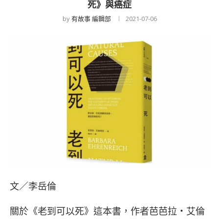
死》與癌症
by
有故事 編輯部
2021-07-06
文／李岳倫
關於《老到可以死》這本書，作者芭芭拉‧艾倫