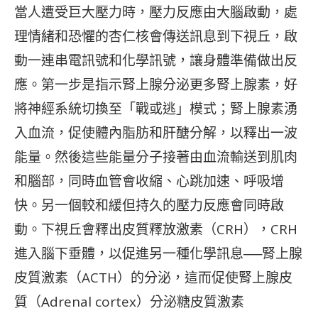
當人遭受巨大壓力時，壓力反應由大腦啟動，處
理情緒和恐懼的杏仁核會傳送訊息到下視丘，啟
動一連串電訊號和化學訊號，讓身體準備做出反
應。第一步是指示腎上腺分泌更多腎上腺素，好
將神經系統切換至「戰或逃」模式；腎上腺素湧
入血流，促使體內脂肪和肝醣分解，以釋出一波
能量。然後這些能量分子接著由血流輸送到肌肉
和腦部，同時血管會收縮、心跳加速、呼吸增
快。另一個較和緩但持久的壓力反應會同時啟
動。下視丘會釋出皮質釋放激素（CRH），CRH
進入腦下垂體，以促進另一種化學訊息──腎上腺
皮質激素（ACTH）的分泌，這而促使腎上腺皮
質（Adrenal cortex）分泌糖皮質激素