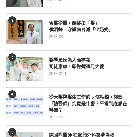
2
習醫從醫，始終如「醫」
侯明鋒，守護南台灣「少奶奶」
2023-03-09
3
醫學是因為人而存在
司徒惠康，顯微鏡裡見大愛
2023-01-12
4
從大醫院醫生工作的 3 條軸線，談談
「總醫師」究竟是什麼？平常到底都在
幹麻？
2021-09-08
5
陳國鼎醫師 在顱顏外科築夢為橋