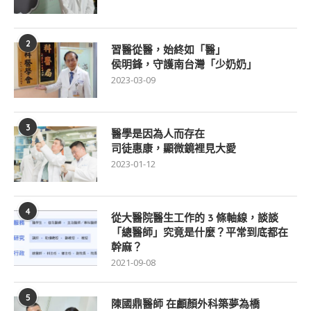
2
習醫從醫，始終如「醫」
侯明鋒，守護南台灣「少奶奶」
2023-03-09
3
醫學是因為人而存在
司徒惠康，顯微鏡裡見大愛
2023-01-12
4
從大醫院醫生工作的 3 條軸線，談談
「總醫師」究竟是什麼？平常到底都在
幹麻？
2021-09-08
5
陳國鼎醫師 在顱顏外科築夢為橋