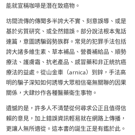
能就宣稱咖啡是潛在致癌物。
坊間流傳的傳聞多半誇大不實、刻意誤導、或是
基於劣質研究、或全然錯誤。部分說法根本鬼話
連篇，意圖誘騙弱勢族群。常見的犯罪手法包括
誇大諸多維生素、草本補品、營養補給品、順勢
療法、護膚霜、抗老產品、感冒藥和非正統抗癌
療法的益處。從山金車（arnica）到鋅，手法高
明的騙子深知如何誘導大眾相信毫無關聯的因果
關係，大肆炒作各種醫藥衛生事物。
遺憾的是，許多人不清楚從何尋求公正且值得信
賴的意見，加上錯誤資訊輕易就在網路上傳播，
更讓人無所適從。這本書的誕生正是有鑑於此。