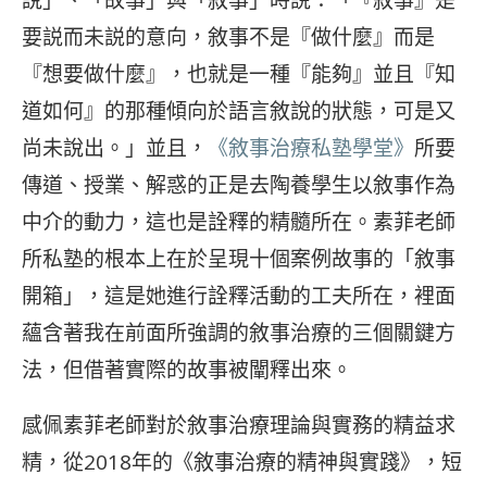
說」、「故事」與「敘事」時説：「『敘事』是
要説而未説的意向，敘事不是『做什麼』而是
『想要做什麼』，也就是一種『能夠』並且『知
道如何』的那種傾向於語言敘說的狀態，可是又
尚未說出。」並且，
《敘事治療私塾學堂》
所要
傳道、授業、解惑的正是去陶養學生以敘事作為
中介的動力，這也是詮釋的精髓所在。素菲老師
所私塾的根本上在於呈現十個案例故事的「敘事
開箱」，這是她進行詮釋活動的工夫所在，裡面
蘊含著我在前面所強調的敘事治療的三個關鍵方
法，但借著實際的故事被闡釋出來。
感佩素菲老師對於敘事治療理論與實務的精益求
精，從2018年的《敘事治療的精神與實踐》，短