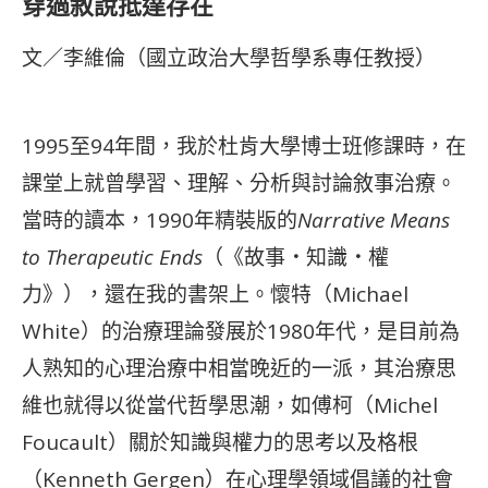
穿過敘說抵達存在
文／李維倫（國立政治大學哲學系專任教授）
1995至94年間，我於杜肯大學博士班修課時，在
課堂上就曾學習、理解、分析與討論敘事治療。
當時的讀本，1990年精裝版的
Narrative Means
to Therapeutic Ends
（《故事
．
知識
．
權
力》），還在我的書架上。懷特（Michael
White）的治療理論發展於1980年代，是目前為
人熟知的心理治療中相當晚近的一派，其治療思
維也就得以從當代哲學思潮，如傅柯（Michel
Foucault）關於知識與權力的思考以及格根
（Kenneth Gergen）在心理學領域倡議的社會