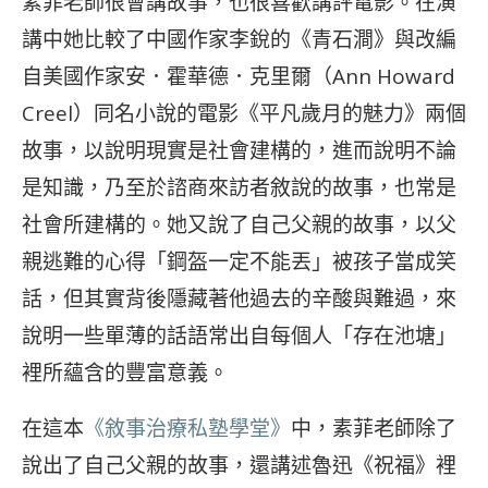
素菲老師很會講故事，也很喜歡講評電影。在演
講中她比較了中國作家李銳的《青石澗》與改編
自美國作家安．霍華德．克里爾（Ann Howard
Creel）同名小說的電影《平凡歲月的魅力》兩個
故事，以說明現實是社會建構的，進而說明不論
是知識，乃至於諮商來訪者敘說的故事，也常是
社會所建構的。她又說了自己父親的故事，以父
親逃難的心得「鋼盔一定不能丟」被孩子當成笑
話，但其實背後隱藏著他過去的辛酸與難過，來
說明一些單薄的話語常出自每個人「存在池塘」
裡所蘊含的豐富意義。
在這本
《敘事治療私塾學堂》
中，素菲老師除了
說出了自己父親的故事，還講述魯迅《祝福》裡