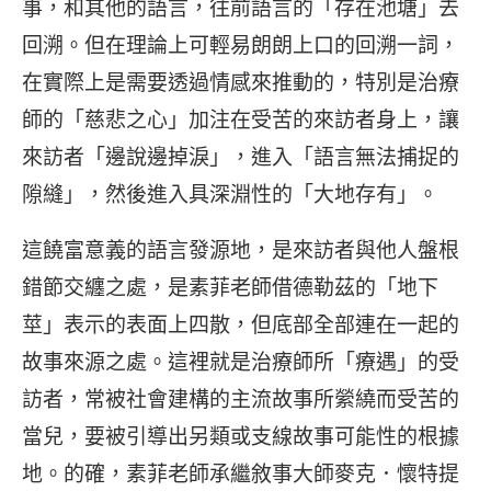
事，和其他的語言，往前語言的「存在池塘」去
回溯。但在理論上可輕易朗朗上口的回溯一詞，
在實際上是需要透過情感來推動的，特別是治療
師的「慈悲之心」加注在受苦的來訪者身上，讓
來訪者「邊說邊掉淚」，進入「語言無法捕捉的
隙縫」，然後進入具深淵性的「大地存有」。
這饒富意義的語言發源地，是來訪者與他人盤根
錯節交纏之處，是素菲老師借德勒茲的「地下
莖」表示的表面上四散，但底部全部連在一起的
故事來源之處。這裡就是治療師所「療遇」的受
訪者，常被社會建構的主流故事所縈繞而受苦的
當兒，要被引導出另類或支線故事可能性的根據
地。的確，素菲老師承繼敘事大師麥克．懷特提