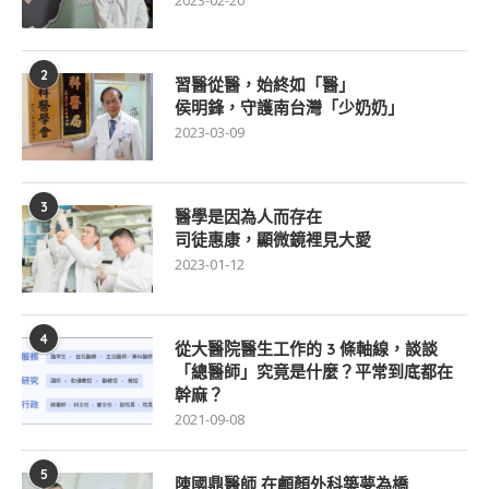
2023-02-20
2
習醫從醫，始終如「醫」
侯明鋒，守護南台灣「少奶奶」
2023-03-09
3
醫學是因為人而存在
司徒惠康，顯微鏡裡見大愛
2023-01-12
4
從大醫院醫生工作的 3 條軸線，談談
「總醫師」究竟是什麼？平常到底都在
幹麻？
2021-09-08
5
陳國鼎醫師 在顱顏外科築夢為橋