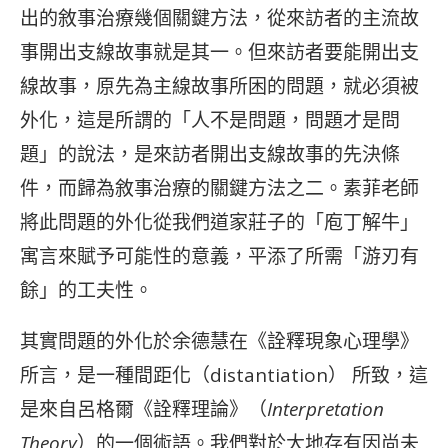
出的敘事治療幾個關鍵方法，從來訪者的主流故
事開出支線故事就是其一。但來訪者要能開出支
線故事，原先為主線故事所困的問題，就必須被
外化，這是所謂的「人不是問題，問題才是問
題」的說法，是來訪者開出支線故事的先決條
件，而歸為敘事治療的關鍵方法之二。素菲老師
將此問題的外化從我們道家莊子的「庖丁解牛」
寓言來賦予可能性的意義，平添了所需「游刃有
餘」的工夫性。
其實問題的外化於余德慧在《詮釋現象心理學》
所言，是一種間距化（distantiation） 所致，這
是來自呂格爾《詮釋理論》（
Interpretation
Theory
）的一個術語。我們對於大地存有因尚未