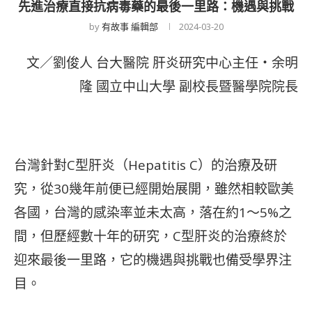
先進治療直接抗病毒藥的最後一里路：機遇與挑戰
by
有故事 編輯部
2024-03-20
文／劉俊人 台大醫院 肝炎研究中心主任・余明
隆 國立中山大學 副校長暨醫學院院長
台灣針對C型肝炎（Hepatitis C）的治療及研
究，從30幾年前便已經開始展開，雖然相較歐美
各國，台灣的感染率並未太高，落在約1～5%之
間，但歷經數十年的研究，C型肝炎的治療終於
迎來最後一里路，它的機遇與挑戰也備受學界注
目。