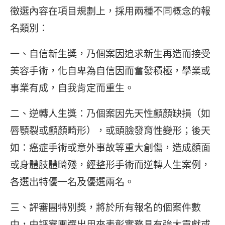
徵選內容在項目規劃上，採用兩種不同概念的報
名類別：
一、自信新生獎，乃個案因追求新生再造而接受
美容手術，化自卑為自信因而奮發積極，學業或
事業有成，自我肯定而重生。
二、逆轉人生獎：乃個案因先天性顱顏缺損（如
唇顎裂或顱顏畸形），或頭臉發育性變形；後天
如：癌症手術或意外事故等重大創傷，造成顏面
或身體肢體畸殘，經整形手術而逆轉人生案例，
各選出特優一名及優選兩名。
三、評審團特別獎，將於所有報名的個案件數
中，由評審團選出用來表彰實務具有強大貢獻或