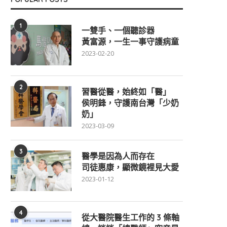
1
一雙手、一個聽診器
黃富源，一生一事守護病童
2023-02-20
2
習醫從醫，始終如「醫」
侯明鋒，守護南台灣「少奶
奶」
2023-03-09
3
醫學是因為人而存在
司徒惠康，顯微鏡裡見大愛
2023-01-12
4
從大醫院醫生工作的 3 條軸