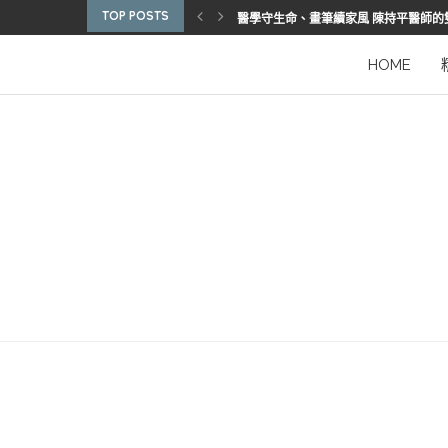
TOP POSTS
博惠生技引進台灣首部組織碎化刀
2025優秀護理人員表揚 看見疫後醫護
陳進堂醫師 榮獲玉鳳國際健康識能獎
從臨床到國際舞台 江秉穎醫師的睡眠醫
預防醫學的行動者 林鶴雄的人文醫路
陳曾基院長：從紅榜少年到偏鄉醫院守
臺灣腦健康協會學術研討會 腦疾權威重
謝瑞坤醫師：全人醫療的推手
HOME