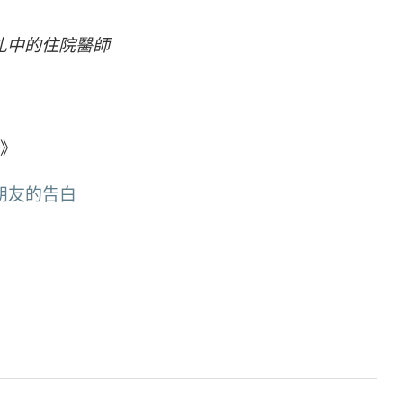
掙扎中的住院醫師
》
師朋友的告白