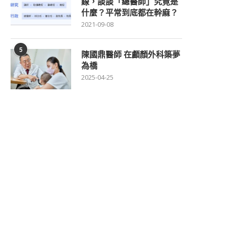
線，談談「總醫師」究竟是
什麼？平常到底都在幹麻？
2021-09-08
5
陳國鼎醫師 在顱顏外科築夢
為橋
2025-04-25