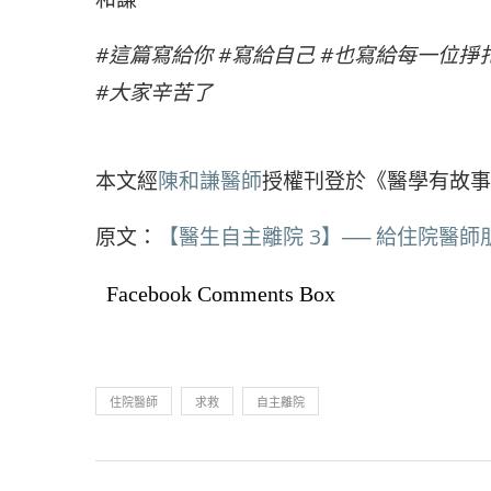
#這篇寫給你 #寫給自己 #也寫給每一位
#大家辛苦了
本文經
陳和謙醫師
授權刊登於《醫學有故事
原文：
【醫生自主離院 3】── 給住院醫
Facebook Comments Box
住院醫師
求救
自主離院