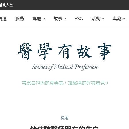
堅韌
學之路
望者
磅登場
精選
脈動
專題
故事
ESG
活動
典藏
書寫白袍內的真善美，讓醫療的好被看見。
精選