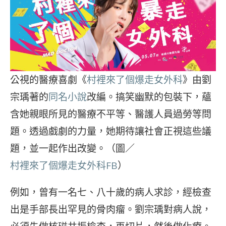
公視的醫療喜劇《
村裡來了個爆走女外科
》由劉
宗瑀著的
同名小說
改編。搞笑幽默的包裝下，蘊
含她親眼所見的醫療不平等、醫護人員過勞等問
題。透過戲劇的力量，她期待讓社會正視這些議
題，並一起作出改變。（圖／
村裡來了個爆走女外科FB
）
例如，曾有一名七、八十歲的病人求診，經檢查
出是手部長出罕見的骨肉瘤。劉宗瑀對病人說，