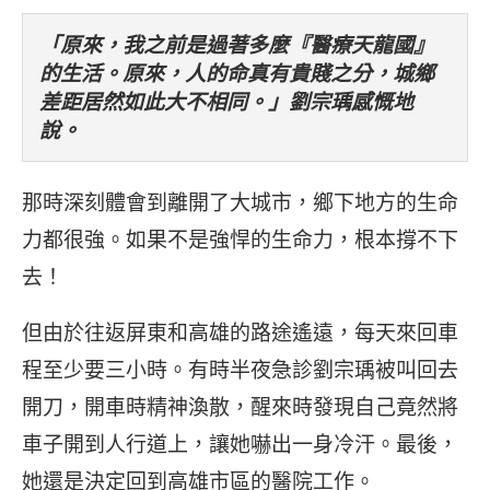
「原來，我之前是過著多麼『醫療天龍國』
的生活。原來，人的命真有貴賤之分，城鄉
差距居然如此大不相同。」劉宗瑀感慨地
說。
那時深刻體會到離開了大城市，鄉下地方的生命
力都很強。如果不是強悍的生命力，根本撐不下
去！
但由於往返屏東和高雄的路途遙遠，每天來回車
程至少要三小時。有時半夜急診劉宗瑀被叫回去
開刀，開車時精神渙散，醒來時發現自己竟然將
車子開到人行道上，讓她嚇出一身冷汗。最後，
她還是決定回到高雄市區的醫院工作。