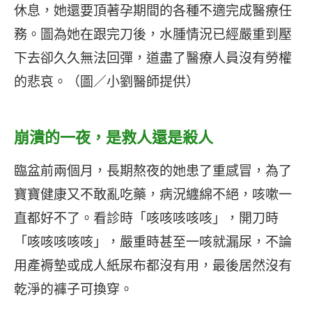
休息，她還要頂著孕期間的各種不適完成醫療任
務。圖為她在跟完刀後，水腫情況已經嚴重到壓
下去卻久久無法回彈，道盡了醫療人員沒有勞權
的悲哀。（圖／小劉醫師提供）
崩潰的一夜，是救人還是殺人
臨盆前兩個月，長期熬夜的她患了重感冒，為了
寶寶健康又不敢亂吃藥，病況纏綿不絕，咳嗽一
直都好不了。看診時「咳咳咳咳咳」，開刀時
「咳咳咳咳咳」，嚴重時甚至一咳就漏尿，不論
用產褥墊或成人紙尿布都沒有用，最後居然沒有
乾淨的褲子可換穿。