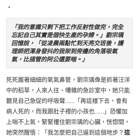
・
「我的意識只剩下把工作反射性做完，完全
忘記自己其實是個快生產的孕婦。」劉宗瑀
回憶說，「從凌晨兩點忙到天亮交班後，護
理師把渾身發抖的我架到旁邊的角落吸氧
氣，比插管的阿公還要喘。」
死死握著細細的氧氣鼻管，劉宗瑀像是抓著汪洋
中的稻草，人來人往、嘈雜的急診室中，她只能
聽見自己急促的呼吸聲……「再這樣下去，會有
病人死的，而我跟肚子裡的小孩也……」恐懼加
上喘不上氣，緊緊攫住劉宗瑀的心臟，恍惚間，
她突然醒悟：「我怎麼把自己逼到這個地步？
這