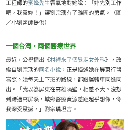
工程師的
蜜蜂先生
霸氣地對她說：「妳先別工作
吧，我養妳！」讓劉宗瑀有了離開的勇氣。（圖
／小劉醫師提供）
一個台灣，兩個醫療世界
最近，公視播出《
村裡來了個暴走女外科
》，改
編自劉宗瑀的
同名小說
，正是描述她在屏東行醫
寫照。她每天上下班的路線，都跟運豬車同進同
出。「我以為屏東在高雄隔壁，相差不大。沒想
到跨過高屏溪，城鄉醫療資源差距超乎想像，令
我深受震撼，」劉宗瑀坦言。