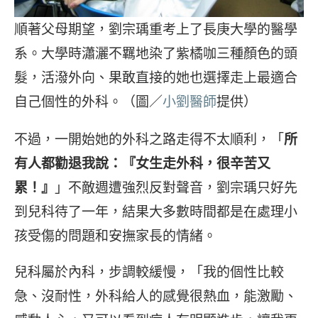
順著父母期望，劉宗瑀重考上了長庚大學的醫學
系。大學時瀟灑不羈地染了紫橘咖三種顏色的頭
髮，活潑外向、果敢直接的她也選擇走上最適合
自己個性的外科。（圖／
小劉醫師
提供）
不過，一開始她的外科之路走得不太順利，「
所
有人都勸退我說：『女生走外科，很辛苦又
累！』
」不敵週遭強烈反對聲音，劉宗瑀只好先
到兒科待了一年，結果大多數時間都是在處理小
孩受傷的問題和安撫家長的情緒。
兒科屬於內科，步調較緩慢，「我的個性比較
急、沒耐性，外科給人的感覺很熱血，能激勵、