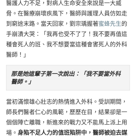
醫護人力不足，對病人生命安全來說是一大威
脅。在醫療崩壞疾風下，醫師與護理人員仿如走
到窮途末路。當天回家，劉宗瑀握著
蜜蜂先生
的
手崩潰大哭：「我再也受不了了！我不要再值這
種會死人的班、我不想要當這種會害死人的外科
醫師！」
那是她這輩子第一次說出：「我不要當外科
醫師。」
當初滿懷雄心壯志的熱情進入外科。受訓期間，
師長們醫者仁心的風範，歷歷在目，結果卻是一
個個陣亡離職，新進來的戰力又不能馬上派上用
場。
身陷不足人力的值班陷阱中，醫師被迫去謀