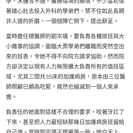
孕、水腫等不適。醫療環境的崩壞，不少當初懷
著雄心壯志投入外科的學弟們，禁不住如此長期
非人道的折磨，一個個陣亡倒下，提出辭呈。
當時擔任總醫師的劉宗瑀，要負責各種排班與大
小雜事的協調，面臨大票學弟們離職而突然空出
來的班表，令她不得不向院方請求協助。然而院
方卻決定以現有人力無限擴大負責所有的值班區
域，尤其三間共35床的加護病房，原本由三位醫
師照顧已頗為吃緊，竟然也縮減到一個人來承
擔。
負責任的她面對這樣不合理的要求，咬著牙扛了
下來，甚至把人力最短缺那幾日加護病房班留給
自己值。當時劉宗瑀正懷著第一胎，她白天上