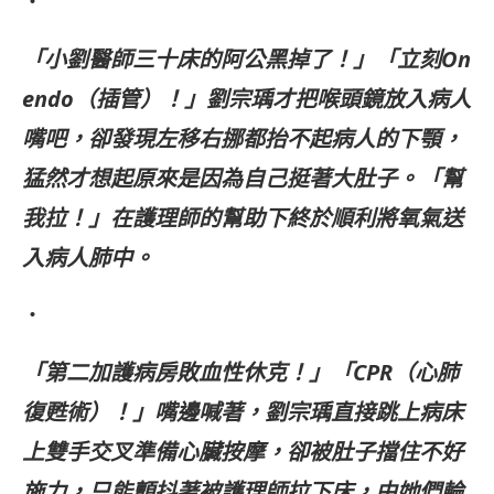
・
「小劉醫師三十床的阿公黑掉了！」「立刻On
endo（插管）！」劉宗瑀才把喉頭鏡放入病人
嘴吧，卻發現左移右挪都抬不起病人的下顎，
猛然才想起原來是因為自己挺著大肚子。「幫
我拉！」在護理師的幫助下終於順利將氧氣送
入病人肺中。
・
「第二加護病房敗血性休克！」「CPR（心肺
復甦術）！」嘴邊喊著，劉宗瑀直接跳上病床
上雙手交叉準備心臟按摩，卻被肚子擋住不好
施力，只能顫抖著被護理師拉下床，由她們輪