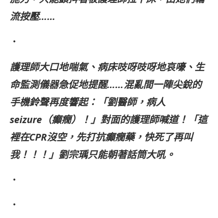
流按壓……
・
護理師大口地喘氣、病床吱呀吱呀地哀嚎、生
命監測儀器急促地提醒……混亂間一陣尖銳的
手機鈴聲再度響起：「劉醫師，病人
seizure（癲癇）！」對面的護理師喊道！「這
裡在CPR沒空，先打抗癲癇藥，快死了再叫
我！！！」劉宗瑀只能朝著話筒大吼。
・
・