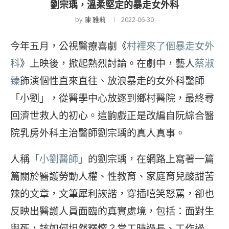
劉宗瑀，溫柔堅定的暴走女外科
by
陳 雅莉
2022-06-30
今年五月，公視醫療喜劇《
村裡來了個暴走女外
科
》上映後，掀起熱烈討論。在劇中，藝人
蔡淑
臻
飾演個性直來直往、放浪暴走的女外科醫師
「小劉」，從醫學中心放逐到鄉村醫院，最終尋
回濟世救人的初心。這齣戲正是改編自阮綜合醫
院乳房外科主治醫師劉宗瑀的真人真事。
人稱「
小劉醫師
」的劉宗瑀，在網路上寫著一篇
篇關於醫護勞動人權、性教育、家庭育兒酸甜苦
辣的文章，文筆犀利詼諧，穿插嘻笑怒罵，卻也
反映出醫護人員面臨的真實處境，包括：面對生
與死，該如何坦然釋懷？當工時過長、工作過