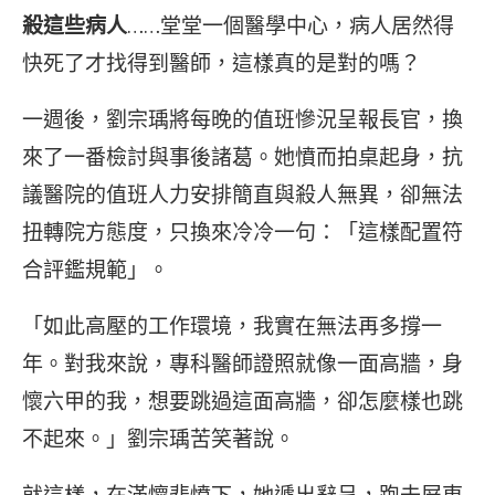
殺這些病人
……堂堂一個醫學中心，病人居然得
快死了才找得到醫師，這樣真的是對的嗎？
一週後，劉宗瑀將每晚的值班慘況呈報長官，換
來了一番檢討與事後諸葛。她憤而拍桌起身，抗
議醫院的值班人力安排簡直與殺人無異，卻無法
扭轉院方態度，只換來冷冷一句：「這樣配置符
合評鑑規範」。
「如此高壓的工作環境，我實在無法再多撐一
年。對我來說，專科醫師證照就像一面高牆，身
懷六甲的我，想要跳過這面高牆，卻怎麼樣也跳
不起來。」劉宗瑀苦笑著說。
就這樣，在滿懷悲憤下，她遞出辭呈，跑去屏東