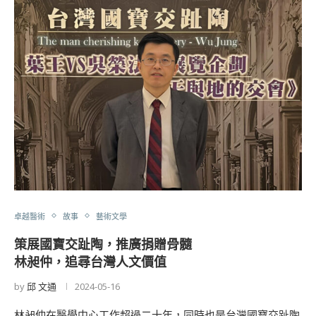
卓越醫術
故事
藝術文學
策展國寶交趾陶，推廣捐贈骨髓
林昶仲，追尋台灣人文價值
by
邱 文通
2024-05-16
林昶仲在醫學中心工作超過二十年，同時也是台灣國寶交趾陶