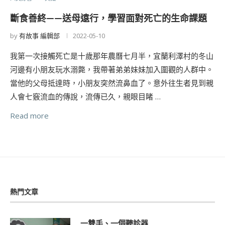
斷食善終——送母遠行，學習面對死亡的生命課題
by
有故事 編輯部
2022-05-10
我第一次接觸死亡是十歲那年農曆七月半，宜蘭利澤村的冬山
河邊有小朋友玩水溺斃，我帶著弟弟妹妹加入圍觀的人群中。
當他的父母抵達時，小朋友突然流鼻血了。意外往生者見到親
人會七竅流血的傳說，流傳已久，親眼目睹 …
Read more
熱門文章
一雙手、一個聽診器