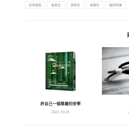
安寧緩和
客家庄
張明志
無醫村
臨終照護
許自己一個尊嚴的安寧
2022-10-25