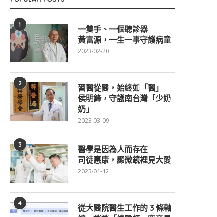
1
一雙手、一個聽診器
黃富源，一生一事守護病童
2023-02-20
2
習醫從醫，始終如「醫」
侯明鋒，守護南台灣「少奶
奶」
2023-03-09
3
醫學是因為人而存在
司徒惠康，顯微鏡裡見大愛
2023-01-12
4
從大醫院醫生工作的 3 條軸