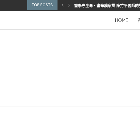
TOP POSTS
醫學守生命、畫筆續家風 陳持平醫師的
博惠生技引進台灣首部組織碎化刀
2025優秀護理人員表揚 看見疫後醫護
陳進堂醫師 榮獲玉鳳國際健康識能獎
從臨床到國際舞台 江秉穎醫師的睡眠醫
預防醫學的行動者 林鶴雄的人文醫路
陳曾基院長：從紅榜少年到偏鄉醫院守
臺灣腦健康協會學術研討會 腦疾權威重
謝瑞坤醫師：全人醫療的推手
HOME