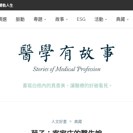
雙軌人生
堅韌
學之路
望者
磅登場
精選
脈動
專題
故事
ESG
活動
典藏
書寫白袍內的真善美，讓醫療的好被看見。
人文好書
典藏