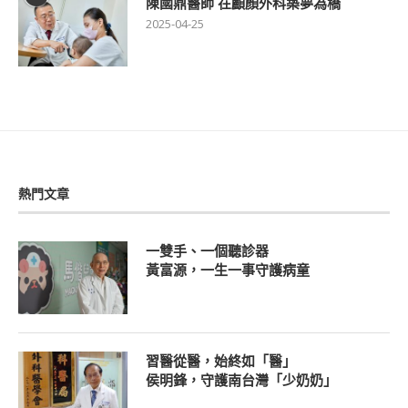
陳國鼎醫師 在顱顏外科築夢為橋
2025-04-25
熱門文章
一雙手、一個聽診器
黃富源，一生一事守護病童
習醫從醫，始終如「醫」
侯明鋒，守護南台灣「少奶奶」