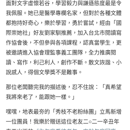
面對文字虛懷若谷，學習毅力與謙遜態度最是令
我佩服。她已是醫學專欄名家，但對於各種文體
都抱持好奇心，樂於學習，勇於嘗試，經由「國
際崇她社」好友劉家馴推薦，加入台北市閱讀寫
作協會後，不但參與各項課程，認真當學生，更
被邀請進入協會理監事義工團隊，全力推廣閱
讀、寫作，利己利人，創作不斷。散文詼諧、小
說感人，得個文學獎不是難事。
那位老闆聽完我的描述後，忍不住說：「真希望
我將來老了，能跟她一樣。」
嘿嘿，地表最夯的「秀枝不老粉絲團」立馬新增
一位團員！我樂於贈送這位老友二○二一辛丑年