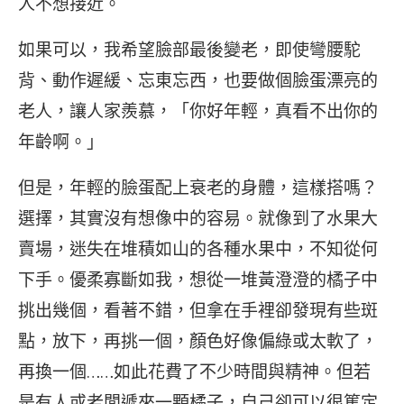
人不想接近。
如果可以，我希望臉部最後變老，即使彎腰駝
背、動作遲緩、忘東忘西，也要做個臉蛋漂亮的
老人，讓人家羨慕，「你好年輕，真看不出你的
年齡啊。」
但是，年輕的臉蛋配上衰老的身體，這樣搭嗎？
選擇，其實沒有想像中的容易。就像到了水果大
賣場，迷失在堆積如山的各種水果中，不知從何
下手。優柔寡斷如我，想從一堆黃澄澄的橘子中
挑出幾個，看著不錯，但拿在手裡卻發現有些斑
點，放下，再挑一個，顏色好像偏綠或太軟了，
再換一個……如此花費了不少時間與精神。但若
是有人或老闆遞來一顆橘子，自己卻可以很篤定