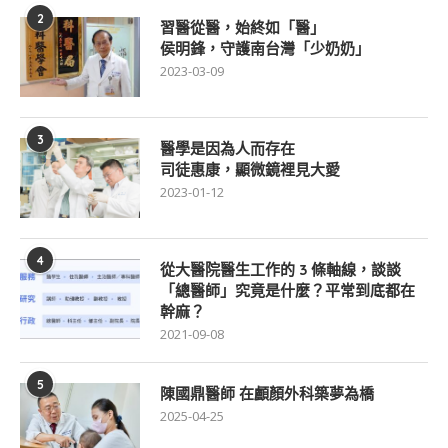
2
習醫從醫，始終如「醫」
侯明鋒，守護南台灣「少奶奶」
2023-03-09
3
醫學是因為人而存在
司徒惠康，顯微鏡裡見大愛
2023-01-12
4
從大醫院醫生工作的 3 條軸線，談談
「總醫師」究竟是什麼？平常到底都在
幹麻？
2021-09-08
5
陳國鼎醫師 在顱顏外科築夢為橋
2025-04-25