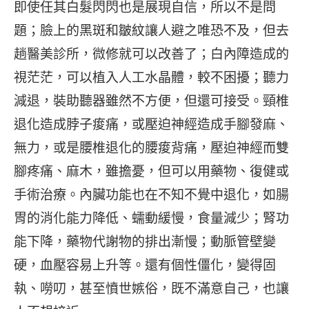
即使任其白髮閃閃也是展現自信，所以不是問
題；臉上的黑斑和皺紋讓人避之唯恐不及，但去
趟醫美診所，微修就可以改善了；白內障造成的
視茫茫，可以植入人工水晶體，較不困擾；聽力
減退，裝助聽器雖然不方便，但還可接受。頸椎
退化造成脖子痠痛，或壓迫神經造成手腳發麻、
無力，或是腰椎退化的腰痠背痛，壓迫神經而雙
腳疼痛、麻木，雖擔憂，但可以用藥物、復健或
手術治療。內臟功能也在不知不覺中退化，如腸
胃的消化能力降低、蠕動緩慢，食量減少；腎功
能下降，藥物代謝物的排出漸慢；動脈管壁變
硬，血壓容易上升等。還有個性僵化，變得固
執、嘮叨，甚至憤世嫉俗，既不滿意自己，也讓