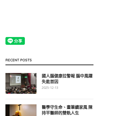
RECENT POSTS
國人腦健康拉警報 腦中風躍
失能首因
2025-12-13
醫學守生命、畫筆續家風 陳
持平醫師的雙軌人生