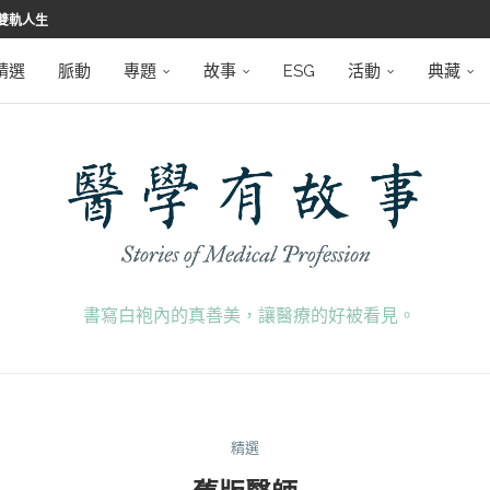
堅韌
學之路
望者
磅登場
精選
脈動
專題
故事
ESG
活動
典藏
書寫白袍內的真善美，讓醫療的好被看見。
精選