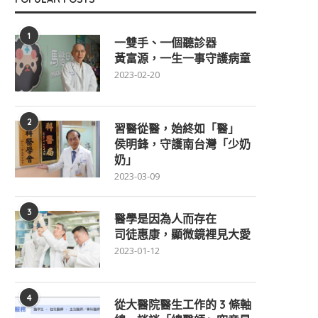
1
一雙手、一個聽診器
黃富源，一生一事守護病童
2023-02-20
2
習醫從醫，始終如「醫」
侯明鋒，守護南台灣「少奶
奶」
2023-03-09
3
醫學是因為人而存在
司徒惠康，顯微鏡裡見大愛
2023-01-12
4
從大醫院醫生工作的 3 條軸