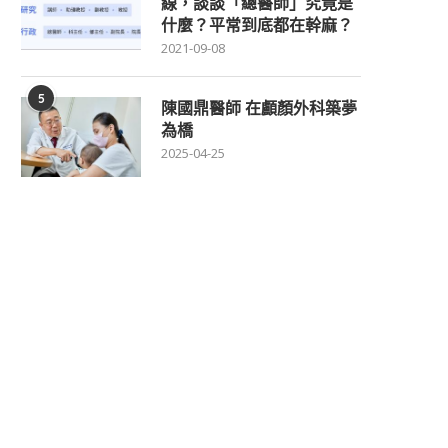
線，談談「總醫師」究竟是
什麼？平常到底都在幹麻？
2021-09-08
5
陳國鼎醫師 在顱顏外科築夢
為橋
2025-04-25