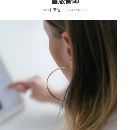
舊版醫師
by
林 思偕
2022-02-23