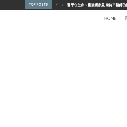
TOP POSTS
博惠生技引進台灣首部組織碎化刀
2025優秀護理人員表揚 看見疫後醫護
陳進堂醫師 榮獲玉鳳國際健康識能獎
從臨床到國際舞台 江秉穎醫師的睡眠醫
預防醫學的行動者 林鶴雄的人文醫路
陳曾基院長：從紅榜少年到偏鄉醫院守
臺灣腦健康協會學術研討會 腦疾權威重
謝瑞坤醫師：全人醫療的推手
HOME