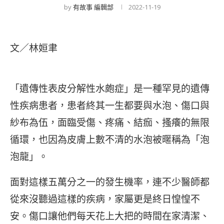
by
有故事 編輯部
2022-11-19
文／林姮聿
「遺傳性表皮分解性水皰症」是一種罕見的遺傳
性疾病患者，患者終其一生都要與水泡、傷口與
紗布為伍，面臨受傷、疼痛、結痂、搔癢的無限
循環，也因為皮膚上數不清的水泡被暱稱為「泡
泡龍」。
面對這樣五萬分之一的發生機率，連不少醫師都
從來沒聽過這樣的疾病，家屬更是終日惶惶不
安。傷口讓他們每天花上大把的時間在家清潔、