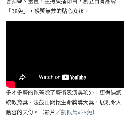
會彈琴、畫畫、主持廣播節目，創立自有品牌
「38兔」，獲獎無數的貼心女孩。
多才多藝的佩菁除了藝術表演獎項外，更得過總
統教育獎、法鼓山關懷生命獎等大獎，展現令人
動容的天份。（影片／
劉佩菁x38兔
）