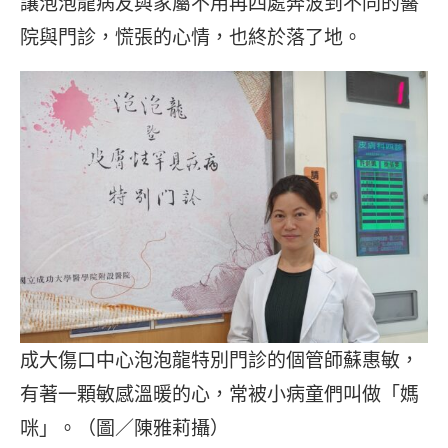
讓泡泡龍病友與家屬不用再四處奔波到不同的醫
院與門診，慌張的心情，也終於落了地。
成大傷口中心泡泡龍特別門診的個管師蘇惠敏，
有著一顆敏感溫暖的心，常被小病童們叫做「媽
咪」。（圖／陳雅莉攝）