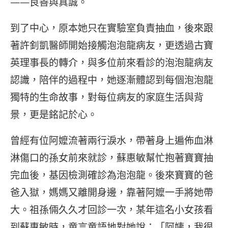
——良善與真誠。
到了中心，原本她只在實驗室負責抽血，後來跟
著許釗凱醫師開始接觸泡泡龍病友，更透過古寶
英理事長的轉介，與多位前來看診的泡泡龍病友
認識，陪伴的過程中，她逐漸體認到每個泡泡龍
獨特的生命故事，對每位病友的家庭生活與背
景，更是銘記於心。
曾經有位阿嬤流著兩行淚水，帶著身上遍佈血淋
淋傷口的孫女前來就診，蘇惠敏幫忙抱著寶寶抽
完血後，基因檢測確診為泡泡龍。後來寶寶的爸
爸入獄，媽媽又離開身邊，靠著阿嬤一手將她帶
大。祖孫倆久久才回診一次，某年這名小女孩看
到蘇惠敏時，童言童語地對她說：「阿姨，我很