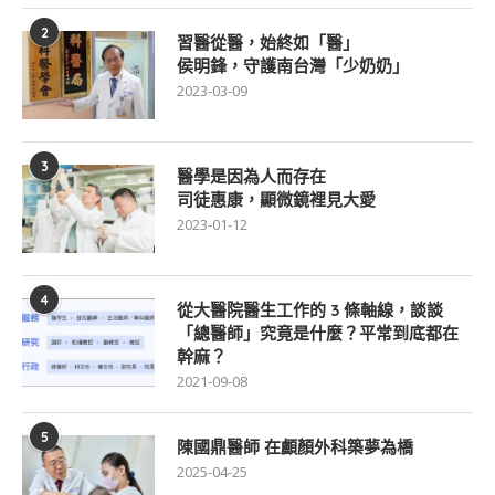
2
習醫從醫，始終如「醫」
侯明鋒，守護南台灣「少奶奶」
2023-03-09
3
醫學是因為人而存在
司徒惠康，顯微鏡裡見大愛
2023-01-12
4
從大醫院醫生工作的 3 條軸線，談談
「總醫師」究竟是什麼？平常到底都在
幹麻？
2021-09-08
5
陳國鼎醫師 在顱顏外科築夢為橋
2025-04-25