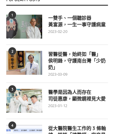
1
一雙手、一個聽診器
黃富源，一生一事守護病童
2023-02-20
2
習醫從醫，始終如「醫」
侯明鋒，守護南台灣「少奶
奶」
2023-03-09
3
醫學是因為人而存在
司徒惠康，顯微鏡裡見大愛
2023-01-12
4
從大醫院醫生工作的 3 條軸