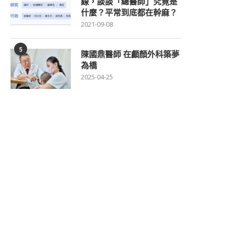
線，談談「總醫師」究竟是
什麼？平常到底都在幹麻？
2021-09-08
5
陳國鼎醫師 在顱顏外科築夢
為橋
2025-04-25