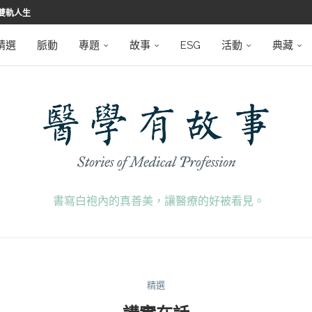
堅韌
學之路
望者
磅登場
精選
脈動
專題
故事
ESG
活動
典藏
書寫白袍內的真善美，讓醫療的好被看見。
精選