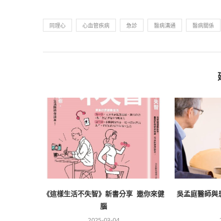
同理心
心血管疾病
急診
醫病溝通
醫病關係
《這樣生活不失智》新書分享 邀你來健
吳孟庭醫師與
腦
2025-03-04