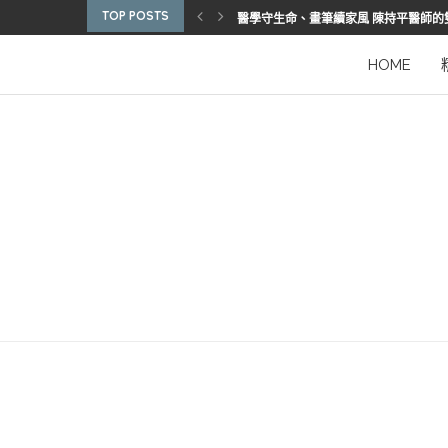
TOP POSTS
博惠生技引進台灣首部組織碎化刀
2025優秀護理人員表揚 看見疫後醫護
陳進堂醫師 榮獲玉鳳國際健康識能獎
從臨床到國際舞台 江秉穎醫師的睡眠醫
預防醫學的行動者 林鶴雄的人文醫路
陳曾基院長：從紅榜少年到偏鄉醫院守
臺灣腦健康協會學術研討會 腦疾權威重
謝瑞坤醫師：全人醫療的推手
HOME