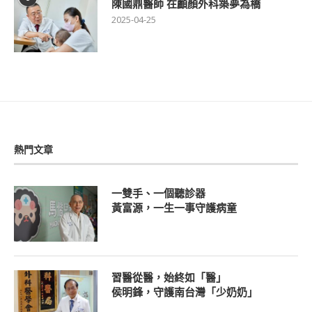
陳國鼎醫師 在顱顏外科築夢為橋
2025-04-25
熱門文章
一雙手、一個聽診器
黃富源，一生一事守護病童
習醫從醫，始終如「醫」
侯明鋒，守護南台灣「少奶奶」