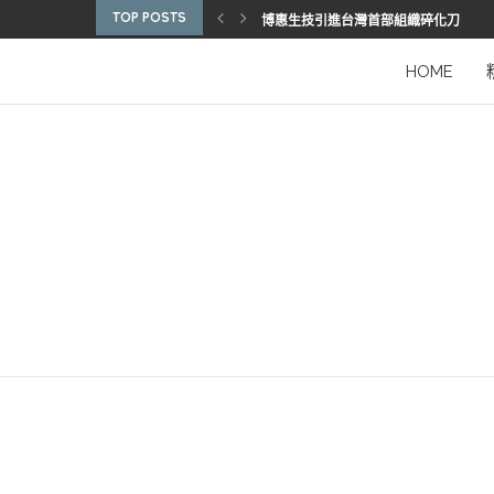
TOP POSTS
博惠生技引進台灣首部組織碎化刀
2025優秀護理人員表揚 看見疫後醫護
陳進堂醫師 榮獲玉鳳國際健康識能獎
從臨床到國際舞台 江秉穎醫師的睡眠醫
預防醫學的行動者 林鶴雄的人文醫路
陳曾基院長：從紅榜少年到偏鄉醫院守
臺灣腦健康協會學術研討會 腦疾權威重
謝瑞坤醫師：全人醫療的推手
HOME