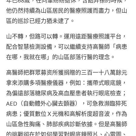
年已68歲，在同輩紛紛退休，含飴弄孫的時候，
他仍然持續為山區居民的醫療照護而盡力，但山
區的巡診已經力猶未逮了。
山不轉，但路可以轉。運用遠距醫療照護平台，
配合智慧檢測設備，可以繼續支持高醫師「病患
在哪，我就在哪」的山區部落行醫的理念。
高醫師把群眾募资所獲捐贈的三百一十八萬餘元
拿來添購多項醫療儀器，例如：攜帶式眼底鏡，
為偏遠部落糖尿病及高血壓患者執行眼底檢查；
AED（自動體外心臟去顫器），可急救瀕臨猝死
病患；優質數位Ｘ光機和高解析度超音波，作為
山區急性胸痛、肺部疾病診斷依據。但是高醫師
的挑戰卻在於如何學習對眼底鏡照片、心電圖、