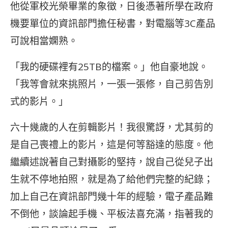
他從軍校光榮畢業的象徵，日後憑著所學在政府
機要單位的資訊部門擔任秘書，對電腦等3C產品
可說相當嫻熟。
「我的硬碟裡有25TB的檔案。」他自豪地說。
「我等會就來挑照片，一張一張修，自己剪告別
式的影片。」
六十幾歲的人在剪輯影片！我很驚訝，尤其剪的
是自己喪禮上的影片，這是何等豁達的態度。他
繼續述說著自己對攝影的堅持，說自己從兒子出
生就不停地拍照，就是為了給他們完整的紀錄；
加上自己在資訊部門幾十年的經驗，電子產品難
不倒他，談論起手機、平板法喜充滿，指著我的