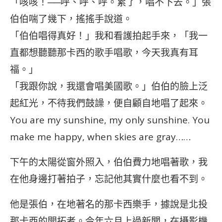
「咳咳！──呼、呼、呼。累了，唱不下去。」張
伯伯喘了幾下，搖搖手說道。
「伯伯唱得真好！」我和看護拍起手來，「我一
直都想聽聽那卡西的歌手唱歌，今天我真有耳
福。」
「我跟你說，我還會唱美國歌。」伯伯的臉上泛
起紅光，不待我們鼓譟，便自顧自地唱了起來。
You are my sunshine, my only sunshine. You
make me happy, when skies are gray……
下午的太陽從窗外照入，伯伯費力地唱著歌，我
在他身邊打著拍子，忘記他其實什麼也看不到。
他是張伯，在地著名的那卡西樂手，據說是北投
那卡西的開拓者。今年六月上過新聞，在攝影機