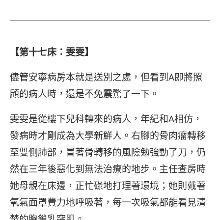
【第十七床：雯雯】
儘管安寧病房本就是送別之處，但看到A即將照
顧的病人時，還是不免震驚了一下。
雯雯是從樓下兒科轉來的病人，年紀和A相仿，
發病時才剛成為大學新鮮人。右腳的骨肉瘤轉移
至雙側肺部，冒著骨轉移的風險勉強動了刀，仍
然在三年後惡化到無法治療的地步。主任查房時
她母親在床邊，正忙碌地打理著環境；她則戴著
氧氣面罩費力地呼吸著，每一次吸氣都能看見清
楚的胸鎖乳突肌。