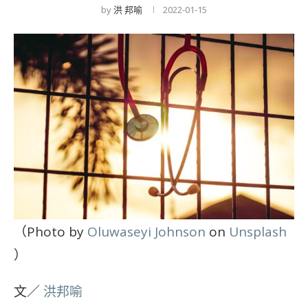
by
洪 邦喻
2022-01-15
（Photo by
Oluwaseyi Johnson
on
Unsplash
）
文／
洪邦喻