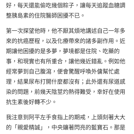
好，每天還能偷吃幾個粽子，讓每天追蹤血糖調
整胰島素的住院醫師困擾不已。
第一次探望他時，他不厭其煩地講述自己一年多
來的抗癌歷程，以及化療帶來的諸多副作用。近
期讓他困擾的是多夢，夢境都是住院、吃藥的
事，和現實也有所重合，讓他幾近錯亂。例如他
經常夢到自己腹瀉，便會驚醒呼喚外傭幫忙處
理，結果尿布打開什麼都沒有；此外還有尿道感
染的問題，前幾天陰莖灼熱得難受，幸好在使用
抗生素後好轉不少。
我注意到阿平左手食指上的期戒，上頭刻著大大
的「親愛精誠」，中央鑲著閃亮的藍寶石。那是