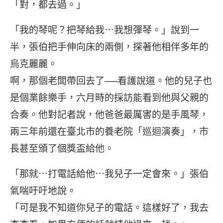
「對，都去過。」
「我的琴呢？把琴給我⋯我想彈琴。」說到一
半，張伯把手伸向床的兩側，探著他相伴多年的
烏克麗麗。
啊，那個老闆帶回去了──看護說道。他的兒子也
是個業餘樂手，六月時的採訪能看到他與父親的
合奏。他對記者說，他爸爸最厲害的是手風琴，
兩三年前還在臺北市的養老院「巡迴演奏」，市
長甚至頒了個獎盃給他。
「那就⋯打電話給他⋯我兒子一定會來。」張伯
氣喘吁吁地說。
「可是我不知道你兒子的電話。這樣好了，我去