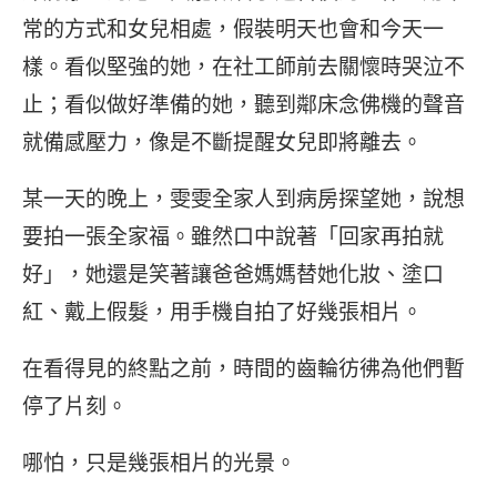
常的方式和女兒相處，假裝明天也會和今天一
樣。看似堅強的她，在社工師前去關懷時哭泣不
止；看似做好準備的她，聽到鄰床念佛機的聲音
就備感壓力，像是不斷提醒女兒即將離去。
某一天的晚上，雯雯全家人到病房探望她，說想
要拍一張全家福。雖然口中說著「回家再拍就
好」，她還是笑著讓爸爸媽媽替她化妝、塗口
紅、戴上假髮，用手機自拍了好幾張相片。
在看得見的終點之前，時間的齒輪彷彿為他們暫
停了片刻。
哪怕，只是幾張相片的光景。