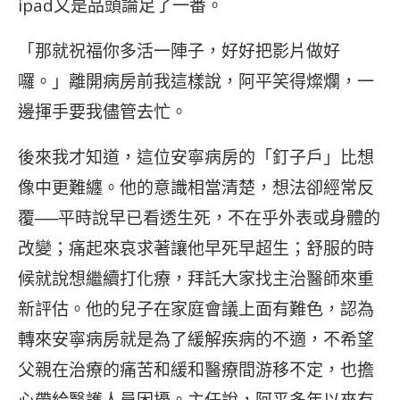
ipad又是品頭論足了一番。
「那就祝福你多活一陣子，好好把影片做好
囉。」離開病房前我這樣說，阿平笑得燦爛，一
邊揮手要我儘管去忙。
後來我才知道，這位安寧病房的「釘子戶」比想
像中更難纏。他的意識相當清楚，想法卻經常反
覆──平時說早已看透生死，不在乎外表或身體的
改變；痛起來哀求著讓他早死早超生；舒服的時
候就說想繼續打化療，拜託大家找主治醫師來重
新評估。他的兒子在家庭會議上面有難色，認為
轉來安寧病房就是為了緩解疾病的不適，不希望
父親在治療的痛苦和緩和醫療間游移不定，也擔
心帶給醫護人員困擾。主任說，阿平多年以來有