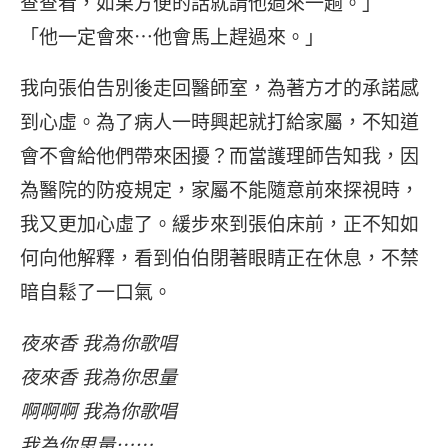
查查看，如果方便的話就請他過來一趟。」
「他一定會來⋯他會馬上趕過來。」
我向張伯告別後走回醫師室，為著方才的承諾感
到心虛。為了病人一時興起就打給家屬，不知道
會不會給他們帶來困擾？而當護理師告知我，因
為醫院的防疫規定，家屬不能隨意前來探視時，
我又更加心虛了。緩步來到張伯床前，正不知如
何向他解釋，看到伯伯閉著眼睛正在休息，不禁
暗自鬆了一口氣。
夜來香 我為你歌唱
夜來香 我為你思量
啊啊啊 我為你歌唱
我為你思量⋯⋯