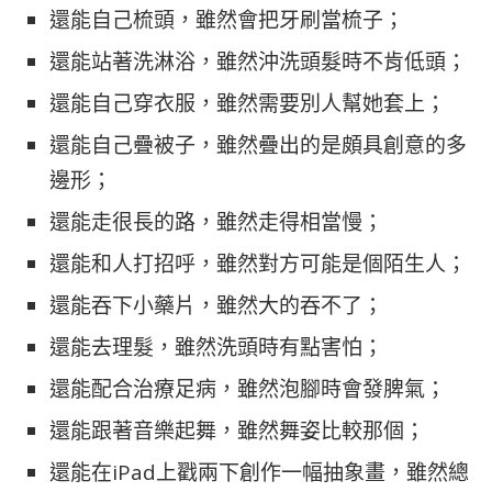
還能自己梳頭，雖然會把牙刷當梳子；
還能站著洗淋浴，雖然沖洗頭髮時不肯低頭；
還能自己穿衣服，雖然需要別人幫她套上；
還能自己疊被子，雖然疊出的是頗具創意的多
邊形；
還能走很長的路，雖然走得相當慢；
還能和人打招呼，雖然對方可能是個陌生人；
還能吞下小藥片，雖然大的吞不了；
還能去理髮，雖然洗頭時有點害怕；
還能配合治療足病，雖然泡腳時會發脾氣；
還能跟著音樂起舞，雖然舞姿比較那個；
還能在iPad上戳兩下創作一幅抽象畫，雖然總