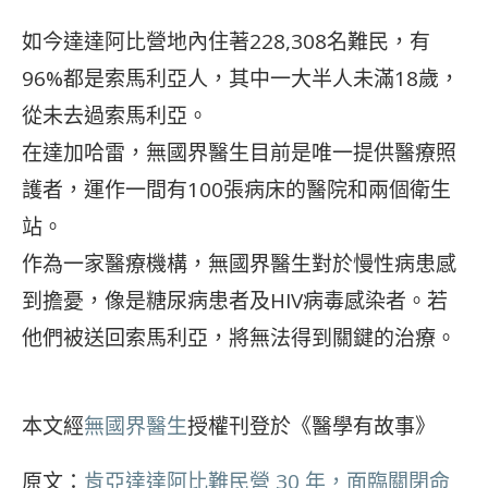
如今達達阿比營地內住著228,308名難民，有
96%都是索馬利亞人，其中一大半人未滿18歲，
從未去過索馬利亞。
在達加哈雷，無國界醫生目前是唯一提供醫療照
護者，運作一間有100張病床的醫院和兩個衛生
站。
作為一家醫療機構，無國界醫生對於慢性病患感
到擔憂，像是糖尿病患者及HIV病毒感染者。若
他們被送回索馬利亞，將無法得到關鍵的治療。
本文經
無國界醫生
授權刊登於《醫學有故事》
原文：
肯亞達達阿比難民營 30 年，面臨關閉命