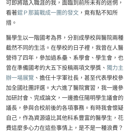
可即將踏入職涯的我，面臨到前所未有的迷惘，
看著
錕Ｐ那篇戰成一團的發文
，竟有點不知所
措。
醫學生以一階國考為界，分割成學校與醫院兩種
截然不同的生活。在學校的日子裡，我曾在人醫
營待了四年，參加過系壘、系學會、學生會，也
曾在準備國考的大五下投稿兩項文學獎、
獨力主
辦一場展覽
、擔任十字軍社長，甚至代表學校參
加全國社團評選。大六進了醫院實習，我一邊參
加研討會、完成論文，一邊擔任陽明學生議會的
議長，參與合校前後的各項事務。有時我會懷疑
自己，作為資源遠比其他科系豐富的醫學生，花
費這麼多心力在這些事情上，是不是一種浪費？