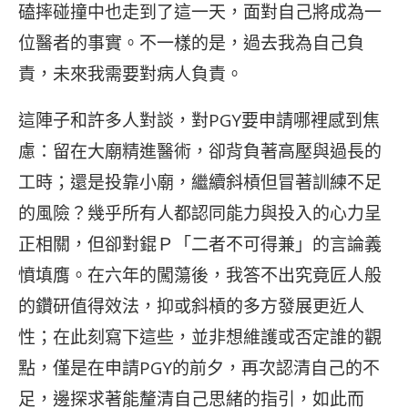
磕摔碰撞中也走到了這一天，面對自己將成為一
位醫者的事實。不一樣的是，過去我為自己負
責，未來我需要對病人負責。
這陣子和許多人對談，對PGY要申請哪裡感到焦
慮：留在大廟精進醫術，卻背負著高壓與過長的
工時；還是投靠小廟，繼續斜槓但冒著訓練不足
的風險？幾乎所有人都認同能力與投入的心力呈
正相關，但卻對錕Ｐ「二者不可得兼」的言論義
憤填膺。在六年的闖蕩後，我答不出究竟匠人般
的鑽研值得效法，抑或斜槓的多方發展更近人
性；在此刻寫下這些，並非想維護或否定誰的觀
點，僅是在申請PGY的前夕，再次認清自己的不
足，邊探求著能釐清自己思緒的指引，如此而