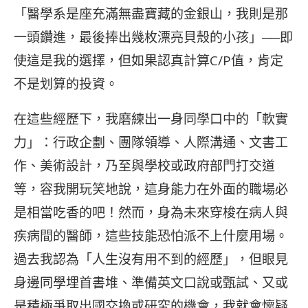
「醫學系是座充滿無盡寶藏的金銀山，我則是那
一頭鑽進，最後捧出幾枚漂亮貝殼的小孩」──即
使這是我的選擇，但如果認真計算C/P值，肯定
不是划算的投資。
在這些經歷下，我磨練出一身同學口中的「軟實
力」：行政企劃、團隊領導、人際溝通、文書工
作、美術設計，乃至與學校或政府部門打交道
等，容我開玩笑地說，這身能力在外面的職場必
是相當吃香的吧！然而，身為未來穿梭在病人與
疾病間的醫師，這些技能恐怕派不上什麼用場。
過去我認為「人生沒有用不到的經歷」，但眼見
身邊同學埋首書堆、準備英文口說或甄試、又或
是積極爭取出國交換或研究的機會，我就會懷疑