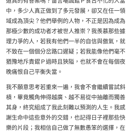
道真的有答案嗎？留言嘲諷錕Ｐ食古不化的人當
中，多少人真正做到了多元發展，卻又在任一領
域成為頂尖？他們舉例的人物，不正是因為成為
那極少數的成功者才被世人推崇？我羨慕那些據
理力爭的人，若我有他們一半的自信與傲氣，就
不致在一個個分岔路口遲疑；若我能像他們毫不
猶豫地斥責錕Ｐ過時且狹隘，也就不會在每個夜
晚痛恨自己平衡失當。
我不願意思考若重來一遍，我會不會繼續嘗試斜
槓，畢竟觸角伸得越廣、越不易從中抽離而獨善
其身，終究組成了我此刻難以預測的人生。我感
謝生命中這些意外的交錯，也記得日子裡那些快
樂的片段；我相信自己做了無數愚笨的選擇，在