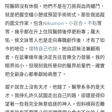
院醫師沒有休假，他們不是在刀房與血肉纏鬥，
就是把握空檔小憩或預習手術術式。那些我追蹤
的圖文作家，包含
Nikumon
、
小百合
、
不點
等
等，幾乎都在升上住院醫師後停更粉專；羅大
佑、侯文詠等人也是走向專職創作後，才有了如
今的地位。
壞特自己也說
，她自認無法兼顧兩
者，在延畢幾年後決定先往音樂全力發展。我的
眼界尚小，但現刻我所景仰的醫界前輩們，確實
把全副身心都奉獻給病患了。
錕Ｐ說世上沒有天才，他錯了，醫學系多的是天
才。我掙扎許久試圖走出自己的路，卻還是得仰
望著一些我完全無意追逐的神人。但斜槓與否難