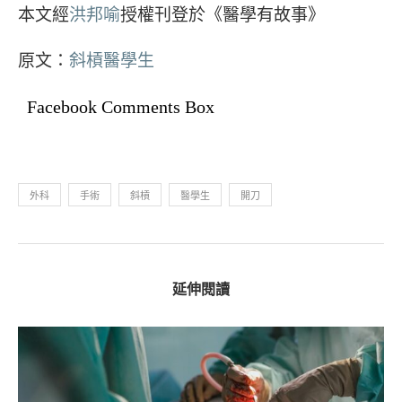
本文經
洪邦喻
授權刊登於《醫學有故事》
原文：
斜槓醫學生
Facebook Comments Box
外科
手術
斜槓
醫學生
開刀
延伸閱讀