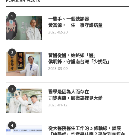
POPULAR POSTS
1
一雙手、一個聽診器
黃富源，一生一事守護病童
2023-02-20
2
習醫從醫，始終如「醫」
侯明鋒，守護南台灣「少奶奶」
2023-03-09
3
醫學是因為人而存在
司徒惠康，顯微鏡裡見大愛
2023-01-12
4
從大醫院醫生工作的 3 條軸線，談談
「總醫師」究竟是什麼？平常到底都在