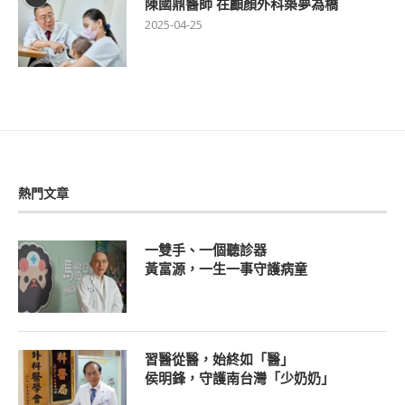
陳國鼎醫師 在顱顏外科築夢為橋
2025-04-25
熱門文章
一雙手、一個聽診器
黃富源，一生一事守護病童
習醫從醫，始終如「醫」
侯明鋒，守護南台灣「少奶奶」