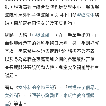
師，現為高雄阮綜合醫院乳房醫學中心、馨蕙馨
醫院乳房外科主治醫師。與國小同學
蜜蜂先生
結
婚，目前育有兩個女兒及兩隻狗狗。
網路上人稱「
小劉醫師
」，在一手拿手術刀、止
血鉗與繃帶剪的外科手術日常裡，另一手則抓緊
空檔，書寫發生在她周遭職場的諸多不公不義，
以及身為母職在家庭育兒之間的各種酸甜苦辣，
並長期關注醫護勞動人權、兒童安全福祉等社會
議題。
著有《
女外科的辛辣日記
》、《
村裡來了個暴走
女外科
》、《
跟著小劉醫師，來玩性教育翻翻
書
》等書。