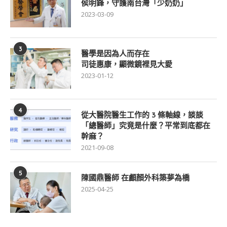
侯明鋒，守護南台灣「少奶奶」
2023-03-09
3
醫學是因為人而存在
司徒惠康，顯微鏡裡見大愛
2023-01-12
4
從大醫院醫生工作的 3 條軸線，談談
「總醫師」究竟是什麼？平常到底都在
幹麻？
2021-09-08
5
陳國鼎醫師 在顱顏外科築夢為橋
2025-04-25