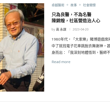
卓越醫術
故事
社會關懷
只為良醫，不為名醫
陳錦煌，社區營造治人心
by
高 永謀
2023-04-20
1980年代，「大家樂」賭博遊戲
中了就找電子花車跳脫衣舞謝神，
身而出：「我深刻地體悟到，醫師不
Read more