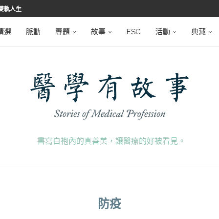
堅韌
學之路
望者
磅登場
精選
脈動
專題
故事
ESG
活動
典藏
書寫白袍內的真善美，讓醫療的好被看見。
防疫