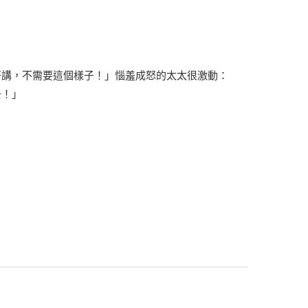
好講，不需要這個樣子！」惱羞成怒的太太很激動：
去！」