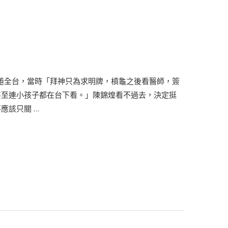
席捲全台，當時「拜神只為求明牌，槓龜之後看醫師，簽
甚至連小孩子都在台下看。」陳錦煌看不過去，決定挺
應該只關 …