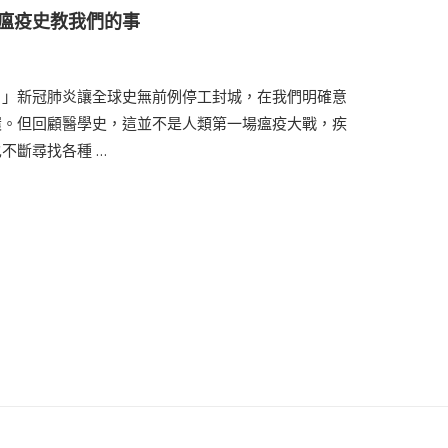
瘟疫史教我們的事
。」新冠肺炎讓全球史無前例停工封城，在我們明確意
環。但回顧醫學史，這並不是人類第一場瘟疫大戰，疾
不斷尋找各種 …