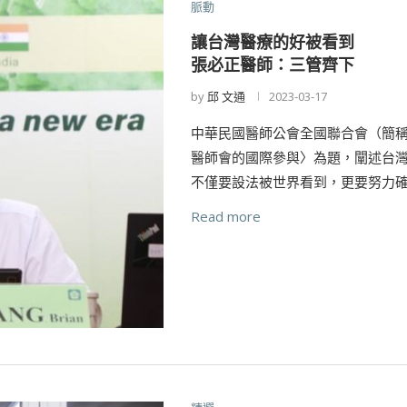
脈動
讓台灣醫療的好被看到
張必正醫師：三管齊下
by
邱 文通
2023-03-17
中華民國醫師公會全國聯合會（簡
醫師會的國際參與〉為題，闡述台灣醫
不僅要設法被世界看到，更要努力確
Read more