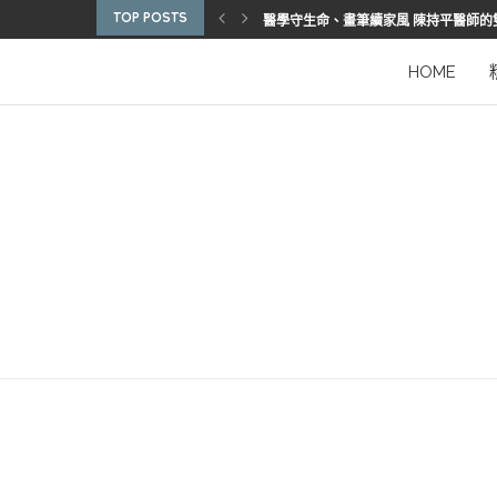
TOP POSTS
博惠生技引進台灣首部組織碎化刀
2025優秀護理人員表揚 看見疫後醫護
陳進堂醫師 榮獲玉鳳國際健康識能獎
從臨床到國際舞台 江秉穎醫師的睡眠醫
預防醫學的行動者 林鶴雄的人文醫路
陳曾基院長：從紅榜少年到偏鄉醫院守
臺灣腦健康協會學術研討會 腦疾權威重
謝瑞坤醫師：全人醫療的推手
HOME