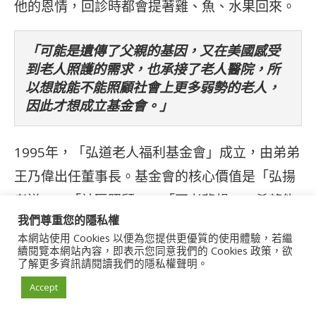
他的恩情，回診時都會提著雞、魚、水果回來。
「可能是遺傳了父親的基因，又在美國感受
到老人照護的需求，也承接了老人醫院，所
以想說能不能照顧社會上更多弱勢的老人，
因此才想成立基金會。」
1995年，「弘道老人福利基金會」成立，由弟弟
王乃偉出任董事長。基金會的核心價值是「弘揚
孝道」、「社區照顧」、「不老夢想」，希望能
我們尊重您的隱私權
創造出高齡友善的社會，讓每位長者都能活得自
本網站使用 Cookies 以便為您提供更優質的使用體驗，若繼
主與尊嚴。27年來，已成立7個服務處、32個志
續閱覽本網站內容，即表示您同意我們的 Cookies 政策，欲
了解更多資訊請閱讀我們的隱私權聲明。
工站、26個協力站，共有590多位工作夥伴及
Accept
2800多位志工，長年關懷一萬多名長輩。