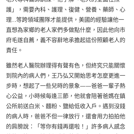
護」，需要內科、護理、復健、營養、藥師、心
理…等跨領域團隊才能提供，美國的經驗讓他一
直想為家鄉的老人家們多做點什麼，因此他向市
府毛遂自薦，義不容辭地承擔起這份照顧老人的
責任。
雖然老人醫院辦理得有聲有色，但終究只能關懷
到院內的病人們，王乃弘又開始思考怎麼更進一
步時，想起了一些兒時的景象——爸爸一輩子熱
心公益，小時候每逢三節，他就會陪著爸媽在鎮
公所前送白米、麵粉、鹽給低收入戶。遇到沒錢
的病人時，爸爸不但一律放行，還會用力拍拍他
的肩膀說：「等你有錢再還啦！」許多病人感念