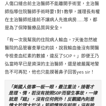
人傷口縫合前主治醫師不能離開手術室，主治醫
師指導住院醫師手術時要1對1教學，護理長有權
在主治醫師抵達前不讓病人先進病房……等，都
是為了保障醫療品質與安全。
「有一次我幫我的住院病人輸血，7天後忽然被
醫院的品管審查單位約談，說我輸血後沒有開醫
令檢查血紅素的數據，違反了SOP。」即便王乃
弘當時早已是資深的主治醫師，還是被嚴厲地警
告不可再犯，他也只能摸著鼻子回答yes sir！
「美國人做事一板一眼，最注重法，接著才
是理、情，若沒有按照SOP而發生事故，一律
就是『錯』，沒有任何例外！反觀國內則是
情大於理大於法，若把情放在前面，沒有按