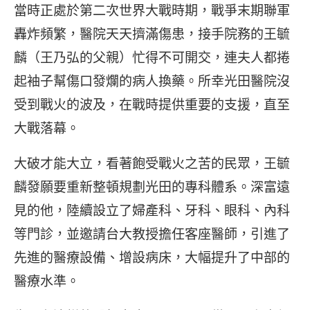
當時正處於第二次世界大戰時期，戰爭末期聯軍
轟炸頻繁，醫院天天擠滿傷患，接手院務的王毓
麟（王乃弘的父親）忙得不可開交，連夫人都捲
起袖子幫傷口發爛的病人換藥。所幸光田醫院沒
受到戰火的波及，在戰時提供重要的支援，直至
大戰落幕。
大破才能大立，看著飽受戰火之苦的民眾，王毓
麟發願要重新整頓規劃光田的專科體系。深富遠
見的他，陸續設立了婦產科、牙科、眼科、內科
等門診，並邀請台大教授擔任客座醫師，引進了
先進的醫療設備、增設病床，大幅提升了中部的
醫療水準。