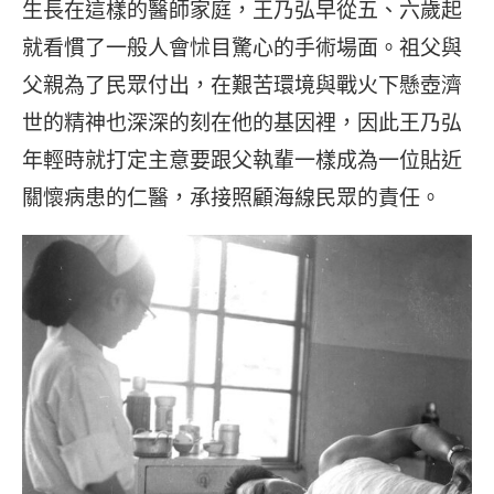
生長在這樣的醫師家庭，王乃弘早從五、六歲起
就看慣了一般人會怵目驚心的手術場面。祖父與
父親為了民眾付出，在艱苦環境與戰火下懸壺濟
世的精神也深深的刻在他的基因裡，因此王乃弘
年輕時就打定主意要跟父執輩一樣成為一位貼近
關懷病患的仁醫，承接照顧海線民眾的責任。