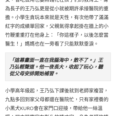
為長子的王乃弘更是從小就被期許承接醫院的重
擔。小學生貪玩本來就是天性，有次他帶了滿滿
紅字的成績單回家，父親氣得拿起掛在牆上的小
竹鞭重重打在他身上：「你這樣子，以後怎麼當
醫生！」媽媽也在一旁看了只能默默垂淚。
「這幕畫面一直在我腦海中，散不了。」王
乃弘輕聲道。他一夜長大，收起了玩心，聽
從父母安排開始補習。
小學高年級起，王乃弘下課後就到老師家複習，
九點多回到家父母都還在醫院忙，只有家裡養的
小黑犬KURO會在家門口迎接，帶給他一絲溫