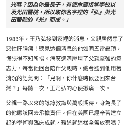
光嗎？因為你是長子，有使命要接掌學校以
及光田醫院，所以取你名字裡的『弘』與光
田醫院的『光』而成。」
1983年，王乃弘接到家裡的消息，父親居然患了
惡性肝腫瘤！聽見這個消息的他如同五雷轟頂，
慌張得不知所措。病魔逐漸壓垮了父親堅強的意
志力，每當他回台陪伴父親時，總會聽到他用著
消沉的語氣問：「兒啊，你什麼時候要回來台
灣？」每聽一次，王乃弘的心便揪痛一次。
父親一路以來的諄諄教誨與萬般期待，身為長子
的他應該回去承擔責任。但在美國已經辛苦建立
起的學術與臨床成就，難道就這樣全盤放棄嗎？