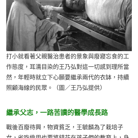
打小就看著父親醫治患者的景象與廢寢忘食的工
作態度，耳濡目染的王乃弘對這一切感到理所當
然，年輕時就立下心願要繼承兩代的衣缽，持續
照顧海線的民眾。（圖／王乃弘提供）
繼承父志，一路苦讀的醫學成長路
戰後百廢待興，物資貧乏，王毓麟為了栽培子
女，省吃儉用也要將錢花在孩子們的教育上，身