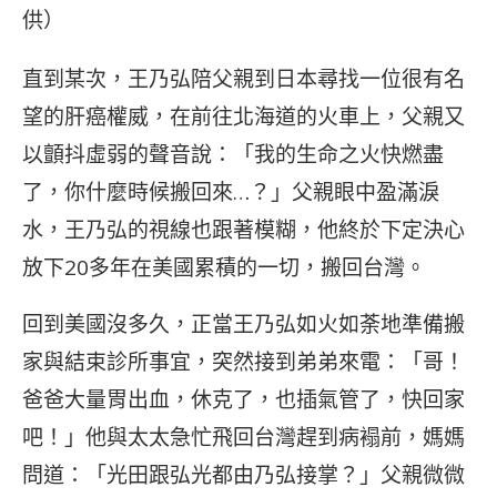
供）
直到某次，王乃弘陪父親到日本尋找一位很有名
望的肝癌權威，在前往北海道的火車上，父親又
以顫抖虛弱的聲音說：「我的生命之火快燃盡
了，你什麼時候搬回來…？」父親眼中盈滿淚
水，王乃弘的視線也跟著模糊，他終於下定決心
放下20多年在美國累積的一切，搬回台灣。
回到美國沒多久，正當王乃弘如火如荼地準備搬
家與結束診所事宜，突然接到弟弟來電：「哥！
爸爸大量胃出血，休克了，也插氣管了，快回家
吧！」他與太太急忙飛回台灣趕到病褟前，媽媽
問道：「光田跟弘光都由乃弘接掌？」父親微微