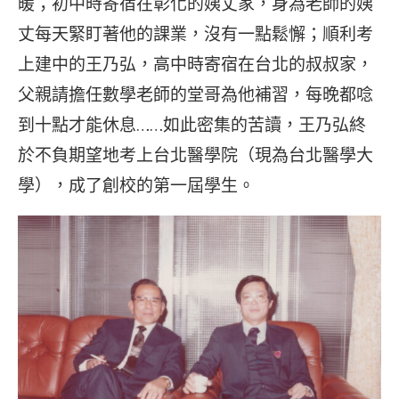
暖；初中時寄宿在彰化的姨丈家，身為老師的姨
丈每天緊盯著他的課業，沒有一點鬆懈；順利考
上建中的王乃弘，高中時寄宿在台北的叔叔家，
父親請擔任數學老師的堂哥為他補習，每晚都唸
到十點才能休息……如此密集的苦讀，王乃弘終
於不負期望地考上台北醫學院（現為台北醫學大
學），成了創校的第一屆學生。