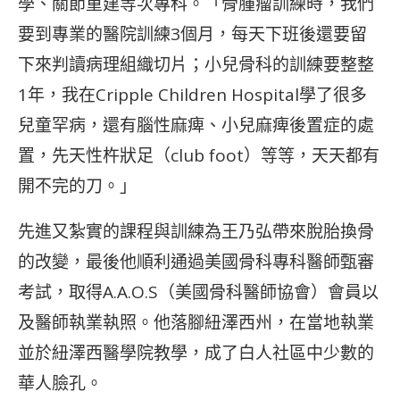
學、關節重建等次專科。「骨腫瘤訓練時，我們
要到專業的醫院訓練3個月，每天下班後還要留
下來判讀病理組織切片；小兒骨科的訓練要整整
1年，我在Cripple Children Hospital學了很多
兒童罕病，還有腦性麻痺、小兒麻痺後置症的處
置，先天性杵狀足（club foot）等等，天天都有
開不完的刀。」
先進又紮實的課程與訓練為王乃弘帶來脫胎換骨
的改變，最後他順利通過美國骨科專科醫師甄審
考試，取得A.A.O.S（美國骨科醫師協會）會員以
及醫師執業執照。他落腳紐澤西州，在當地執業
並於紐澤西醫學院教學，成了白人社區中少數的
華人臉孔。