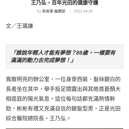
王乃弘，百年光田的健康守護
by
有故事 編輯部
2022-04-28
文／王瑀謙
「誰說年輕人才能有夢想？80歲，一樣要有
滿滿的動力去完成夢想！」
寬敞明亮的辦公室，一位身穿西裝、髮絲銀白的
長者坐在其中，舉手投足間露出與其皓首蒼顏大
相逕庭的陽光氣息。這位每句話都充滿熱情幹
勁，彬彬有禮又充滿自信的銀髮型男，正是光田
綜合醫院總院長，王乃弘。